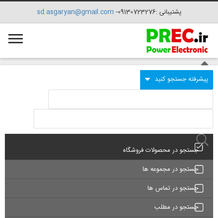
پشتیبانی :09130723276-
sd.asgaryan@gmail.com
جستجو در محصولات فروشگاه
جستجو در مجموعه ها
جستجو در تماس ها
جستجو در مطلب