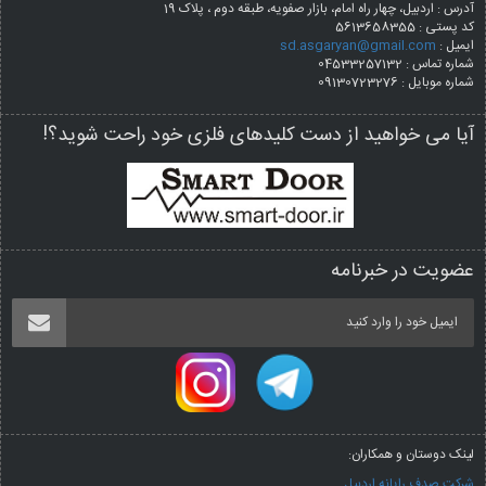
آدرس : اردبیل، چهار راه امام، بازار صفویه، طبقه دوم ، پلاک 19
کد پستی :
5613658355
ایمیل :
sd.asgaryan@gmail.com
شماره تماس : 04533257132
شماره موبایل : 09130723276
آیا می خواهید از دست کلیدهای فلزی خود راحت شوید؟!
عضویت در خبرنامه
لینک دوستان و همکاران:
شرکت صدف رایانه اردبیل