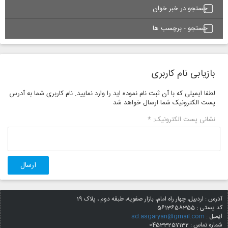
جستجو در خبر خوان
جستجو - برچسب ها
بازیابی نام کاربری
لطفا ایمیلی که با آن ثبت نام نموده اید را وارد نمایید. نام کاربری شما به آدرس
پست الکترونیک شما ارسال خواهد شد
نشانی پست الکترونیک:
*
ارسال
آدرس : اردبیل، چهار راه امام، بازار صفویه، طبقه دوم ، پلاک 19
کد پستی :
5613658355
ایمیل :
sd.asgaryan@gmail.com
شماره تماس : 04533257132