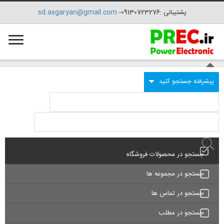
پشتیبانی :09130723276-
sd.asgaryan@gmail.com
جستجو در محصولات فروشگاه
جستجو در مجموعه ها
جستجو در تماس ها
جستجو در مطلب