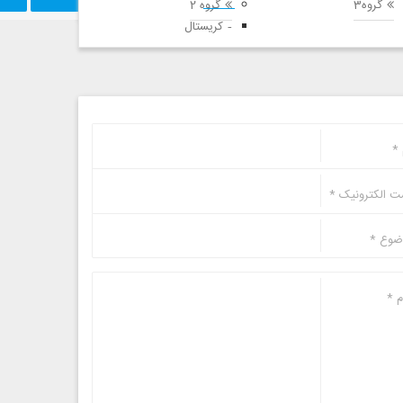
گروه3
گروه 2
کریستال
*
 الکترونیک
*
ضوع
*
م
*