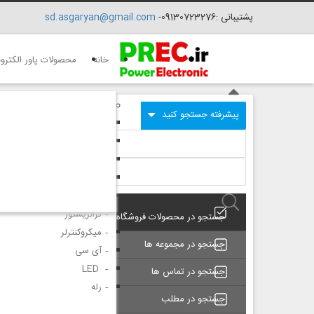
پشتیبانی :09130723276-
sd.asgaryan@gmail.com
خانه
محصولات پاور الکترو
گروه 1
سلف
تست
سوکت
میکرو سوئیچ
دیود
ترانزیستور
جستجو در محصولات فروشگاه
میکروکنترلر
جستجو در مجموعه ها
آی سی
LED
جستجو در تماس ها
رله
جستجو در مطلب