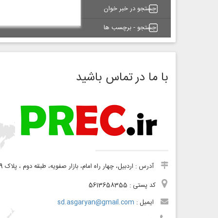
جستجو در خبر خوان
جستجو - برچسب ها
با ما در تماس باشید
آدرس : اردبیل، چهار راه امام، بازار صفویه، طبقه دوم ، پلاک 19
کد پستی : 5613658355
ایمیل :
sd.asgaryan@gmail.com