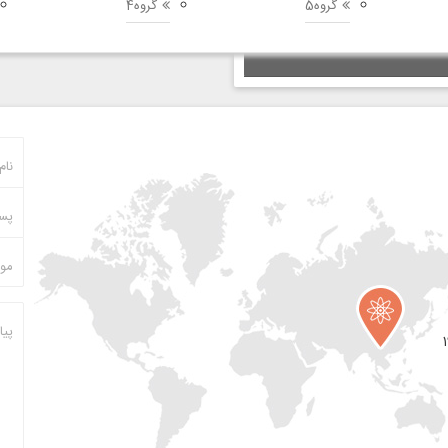
گروه5
گروه4
نام
پست
مو
پیا