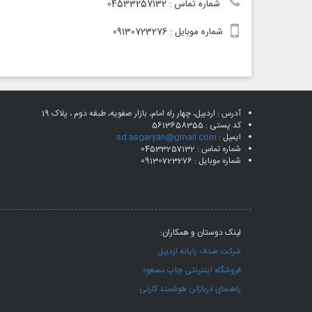
شماره تماس : 04533257132
شماره موبایل : 09130723276
آدرس : اردبیل، چهار راه امام، بازار صفویه، طبقه دوم ، پلاک 19
کد پستی :
5613658355
ایمیل :
sd.asgaryan@gmail.com
شماره تماس : 04533257132
شماره موبایل : 09130723276
لینک دوستان و همکاران:
شرکت صدف رایانه اردبیل
فروشگاه اینترنتی چاپ مسعود
راهنمای دربازکن هوشمند کارتی