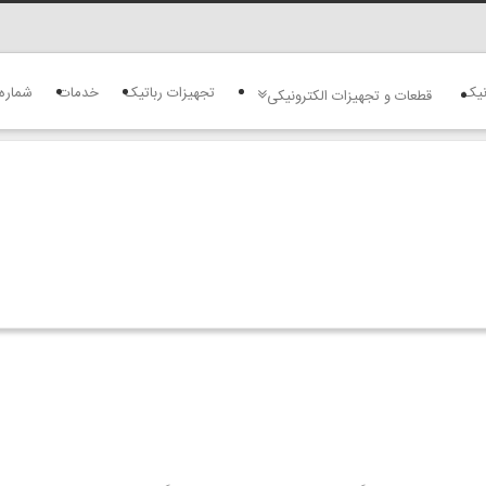
نیک
تجهیزات رباتیک
خدمات
شماره
قطعات و تجهیزات الکترونیکی
برای مقایسه م
ليس
ایجاد حساب کار
فر
نام کاربری خود 
رمز ورود را فرا