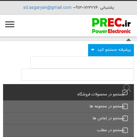
پشتیبانی :09130723276-
sd.asgaryan@gmail.com
جستجو در محصولات فروشگاه
جستجو در مجموعه ها
جستجو در تماس ها
جستجو در مطلب