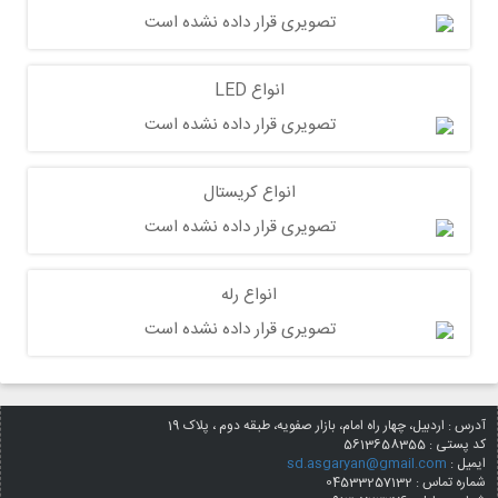
انواع LED
انواع کریستال
انواع رله
آدرس : اردبیل، چهار راه امام، بازار صفویه، طبقه دوم ، پلاک 19
کد پستی :
5613658355
ایمیل :
sd.asgaryan@gmail.com
شماره تماس : 04533257132