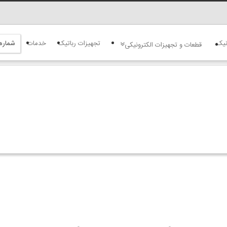
نیک
تجهیزات رباتیک
خدمات
شماره
قطعات و تجهیزات الکترونیکی
برای مقایسه م
ليس
ایجاد حساب کار
فر
نام کاربری خود 
رمز ورود را فرا