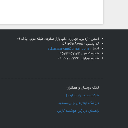
آدرس : اردبیل، چهار راه امام، بازار صفویه، طبقه دوم ، پلاک 19
کد پستی :
5613658355
ایمیل :
sd.asgaryan@gmail.com
شماره تماس : 04533257132
شماره موبایل : 09130723276
لینک دوستان و همکاران:
شرکت صدف رایانه اردبیل
فروشگاه اینترنتی چاپ مسعود
راهنمای دربازکن هوشمند کارتی