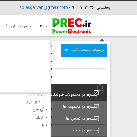
پشتیبانی :09130723276-
sd.asgaryan@gmail.com
خانه
محصولات پاور الکترو
گروه 1
سلف
تست
سوکت
میکرو سوئیچ
دیود
ترانزیستور
جستجو در محصولات فروشگاه
میکروکنترلر
جستجو در مجموعه ها
آی سی
LED
جستجو در تماس ها
رله
جستجو در مطلب