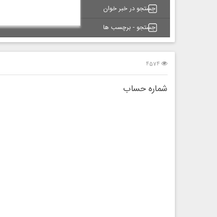
جستجو در خبر خوان
جستجو - برچسب ها
4574
شماره حساب