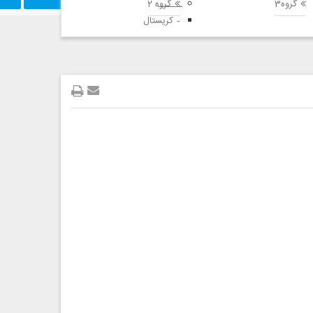
گروه3
گروه 2
کریستال