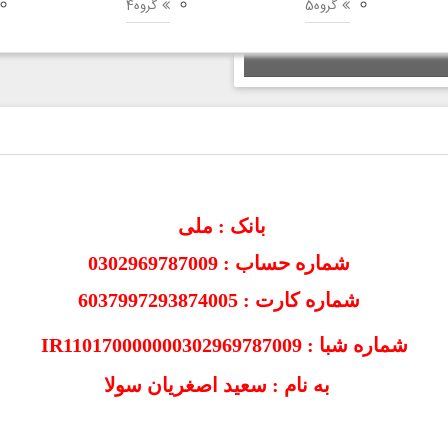
گروه5
گروه4
بانک : ملی
شماره حساب : 0302969787009
شماره کارت : 6037997293874005
شماره شبا :
IR110170000000302969787009
به نام : سعید اصغریان سولا