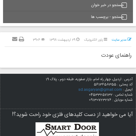
جستجو در خبر خوان
جستجو - برچسب ها
مدیر سایت
پاور الکترونیک
29 ارديبهشت 1398
3906
راهنمای عودت
آدرس : اردبیل، چهار راه امام، بازار صفویه، طبقه دوم ، پلاک 19
کد پستی :
5613658355
ایمیل :
sd.asgaryan@gmail.com
شماره تماس : 04533257132
شماره موبایل : 09130723276
آیا می خواهید از دست کلیدهای فلزی خود راحت شوید؟!