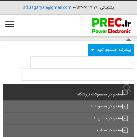
پشتیبانی :09130723276-
sd.asgaryan@gmail.com
جستجو در محصولات فروشگاه
جستجو در مجموعه ها
جستجو در تماس ها
جستجو در مطلب