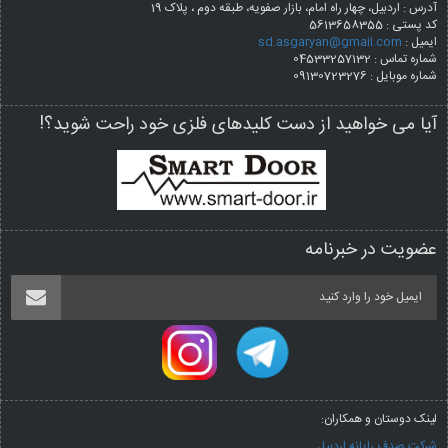
آدرس : اردبیل، چهار راه امام، بازار صفویه، طبقه دوم ، پلاک 19
کد پستی :
5613658355
ایمیل :
sd.asgaryan@gmail.com
شماره تماس : 04533257132
شماره موبایل : 09130723276
آیا می خواهید از دست کلیدهای فلزی خود راحت شوید؟!
عضویت در خبرنامه
لینک دوستان و همکاران:
شرکت صدف رایانه اردبیل