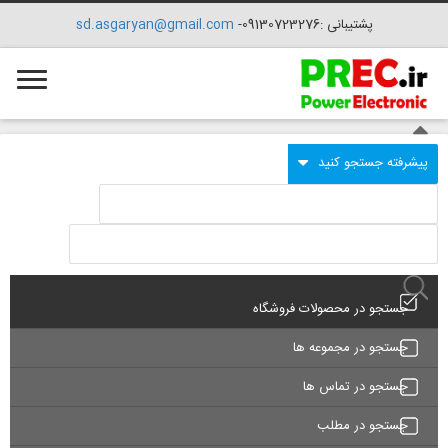
پشتیبانی :09130723276-
sd.asgaryan@gmail.com
جستجو در محصولات فروشگاه
جستجو در مجموعه ها
جستجو در تماس ها
جستجو در مطلب