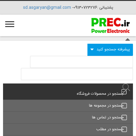
پشتیبانی :09130723276-
sd.asgaryan@gmail.com
جستجو در محصولات فروشگاه
جستجو در مجموعه ها
جستجو در تماس ها
جستجو در مطلب