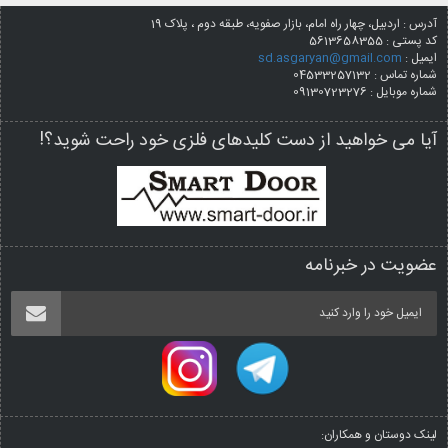
آدرس : اردبیل، چهار راه امام، بازار صفویه، طبقه دوم ، پلاک 19
کد پستی :
5613658355
ایمیل :
sd.asgaryan@gmail.com
شماره تماس : 04533257132
شماره موبایل : 09130723276
آیا می خواهید از دست کلیدهای فلزی خود راحت شوید؟!
عضویت در خبرنامه
لینک دوستان و همکاران: