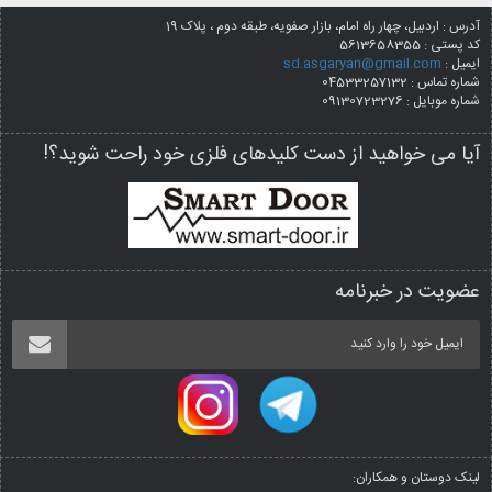
آدرس : اردبیل، چهار راه امام، بازار صفویه، طبقه دوم ، پلاک 19
کد پستی :
5613658355
ایمیل :
sd.asgaryan@gmail.com
شماره تماس : 04533257132
شماره موبایل : 09130723276
آیا می خواهید از دست کلیدهای فلزی خود راحت شوید؟!
عضویت در خبرنامه
لینک دوستان و همکاران: