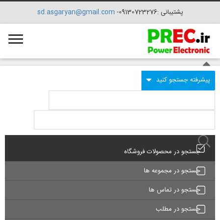
پشتیبانی :09130723276-
sd.asgaryan@gmail.com
جستجو در محصولات فروشگاه
جستجو در مجموعه ها
جستجو در تماس ها
جستجو در مطلب