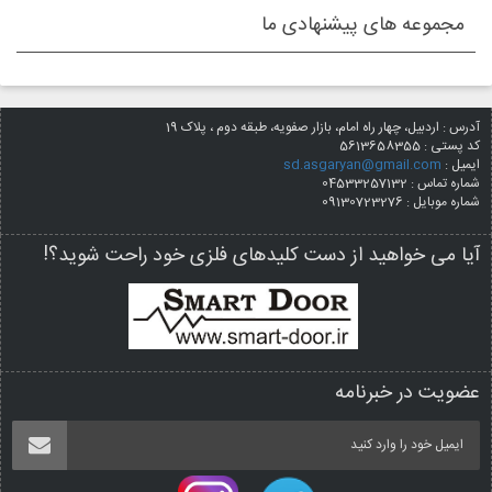
مجموعه های پیشنهادی ما
آدرس : اردبیل، چهار راه امام، بازار صفویه، طبقه دوم ، پلاک 19
کد پستی :
5613658355
ایمیل :
sd.asgaryan@gmail.com
شماره تماس : 04533257132
شماره موبایل : 09130723276
آیا می خواهید از دست کلیدهای فلزی خود راحت شوید؟!
عضویت در خبرنامه