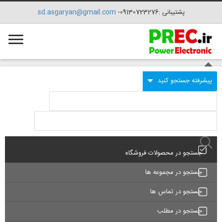
پشتیبانی :09130723276-
sd.asgaryan@gmail.com
جستجو در محصولات فروشگاه
جستجو در مجموعه ها
جستجو در تماس ها
جستجو در مطلب