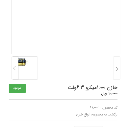
خازن 1000میکرو 6.3ولت
موجود
10,000 ﷼
کد محصول : 001-98
برگشت به مجموعه:
انواع خازن