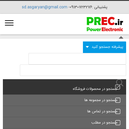
پشتیبانی :09130723276-
sd.asgaryan@gmail.com
جستجو در محصولات فروشگاه
جستجو در مجموعه ها
جستجو در تماس ها
جستجو در مطلب