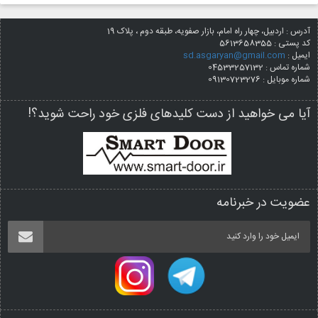
آدرس : اردبیل، چهار راه امام، بازار صفویه، طبقه دوم ، پلاک 19
کد پستی :
5613658355
ایمیل :
sd.asgaryan@gmail.com
شماره تماس : 04533257132
شماره موبایل : 09130723276
آیا می خواهید از دست کلیدهای فلزی خود راحت شوید؟!
عضویت در خبرنامه